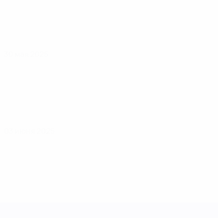
30 мая 2025
03 июня 2025
Лига наций УЕФА среди женщин