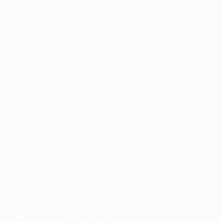
Матчи
Команды
Группы
Новости
Стат.
О турнире
ДРУГИЕ
САЙТЫ
UEFA.com
Фонд УЕФА
СМЕНИТЬ ЯЗЫК
Русский
English
Français
Deutsch
Русский
Español
Italiano
Português
Скачать официальное приложение