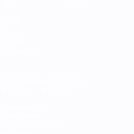
Группы
Новости
Стат.
О турнире
ДРУГИЕ
САЙТЫ
UEFA.com
Фонд УЕФА
СМЕНИТЬ ЯЗЫК
Русский
English
Français
Deutsch
Русский
Español
Italiano
Português
Скачать официальное приложение
Конфиденциальность
Правила и условия
Правила в отношении cookie
Настройки куки