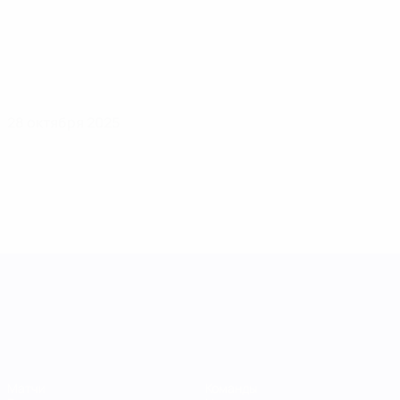
28 октября 2025
Лига наций УЕФА среди женщин
Матчи
Команды