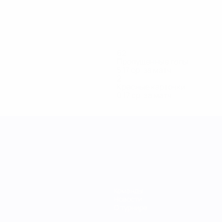
62
Пропущенные голы
5,17 ср. за матч
2
Красные карточки
0,17 ср. за матч
Команды
Новости
О турнире