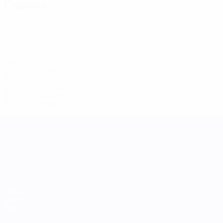
Главное
1
Голы
0,09 ср. за матч
7
Желтые карточки
0,59 ср. за матч
Вся статистика
Лига наций УЕФА среди женщин
Матчи
Группы
Стат.