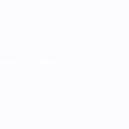
ДРУГИЕ САЙТЫ
UEFA.com
Фонд УЕФА
СМЕНИТЬ ЯЗЫК
Русский
English
Français
Deutsch
Русский
Español
Italiano
Скачать официальное приложение
Конфиденциальность
Правила и условия
Правила в отношении cookie
Настройки куки
© 1998-2026 УЕФА. Все права защищены