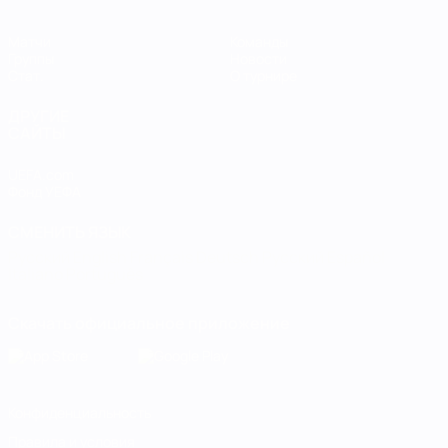
Матчи
Команды
Группы
Новости
Стат.
О турнире
ДРУГИЕ
САЙТЫ
UEFA.com
Фонд УЕФА
СМЕНИТЬ ЯЗЫК
Русский
English
Français
Deutsch
Русский
Español
Italiano
Português
Скачать официальное приложение
Конфиденциальность
Правила и условия