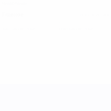
Нидерланды
Главное
Вся статистика
0
0
Желтые карточки
Красные карточки
Лига наций УЕФА среди женщин