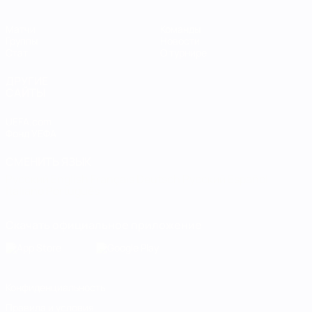
Матчи
Команды
Группы
Новости
Стат.
О турнире
ДРУГИЕ
САЙТЫ
UEFA.com
Фонд УЕФА
СМЕНИТЬ ЯЗЫК
Русский
English
Français
Deutsch
Русский
Español
Italiano
Português
Скачать официальное приложение
Конфиденциальность
Правила и условия