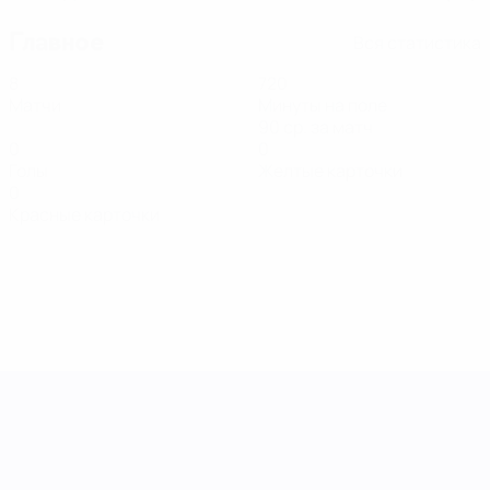
Главное
Вся статистика
8
720
Матчи
Минуты на поле
90 ср. за матч
0
0
Голы
Желтые карточки
0
Красные карточки
Лига наций УЕФА среди женщин