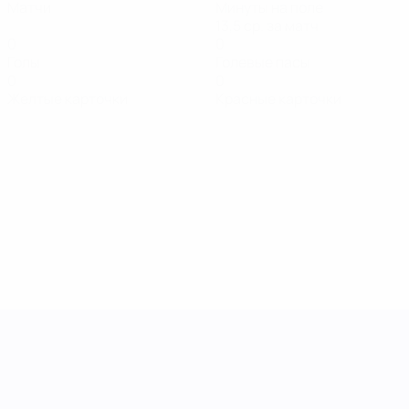
Матчи
Минуты на поле
13,5 ср. за матч
0
0
Голы
Голевые пасы
0
0
Желтые карточки
Красные карточки
Лига наций УЕФА среди женщин