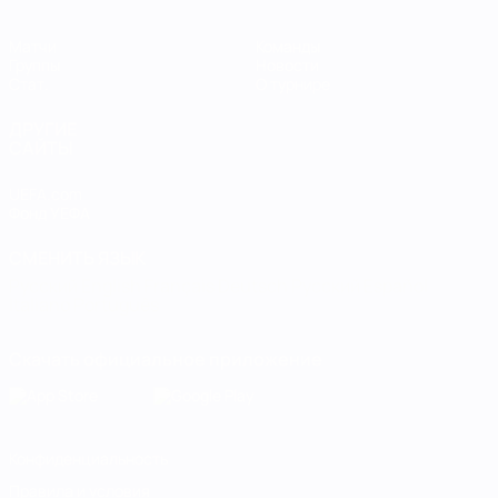
Матчи
Команды
Группы
Новости
Стат.
О турнире
ДРУГИЕ
САЙТЫ
UEFA.com
Фонд УЕФА
СМЕНИТЬ ЯЗЫК
Русский
English
Français
Deutsch
Русский
Español
Italiano
Português
Скачать официальное приложение
Конфиденциальность
Правила и условия