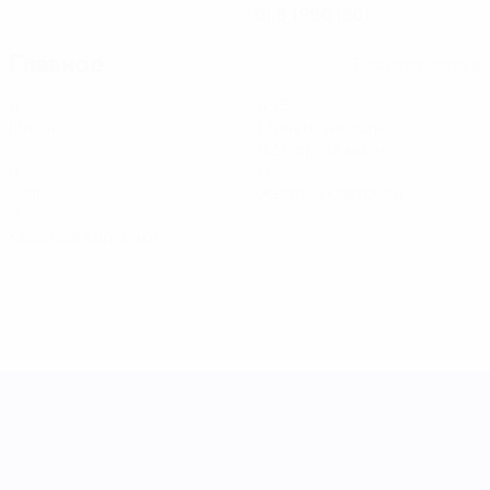
01.8.1996 (30)
Главное
Вся статистика
6
495
Матчи
Минуты на поле
82,5 ср. за матч
0
0
Голы
Желтые карточки
0
Красные карточки
Лига наций УЕФА среди женщин