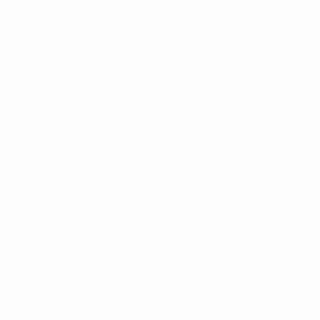
Матчи
Команды
Группы
Новости
Стат.
О турнире
ДРУГИЕ
САЙТЫ
UEFA.com
Фонд УЕФА
СМЕНИТЬ ЯЗЫК
Русский
English
Français
Deutsch
Русский
Español
Italiano
Português
Скачать официальное приложение
Конфиденциальность
Правила и условия