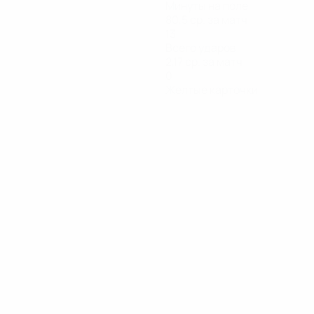
Минуты на поле
80,5 ср. за матч
13
Всего ударов
2,17 ср. за матч
0
Желтые карточки