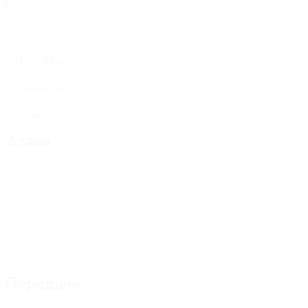
Матчи
1
Голы
0,17 ср. за матч
0
Голевые пасы
0
Красные карточки
Атака
Передачи