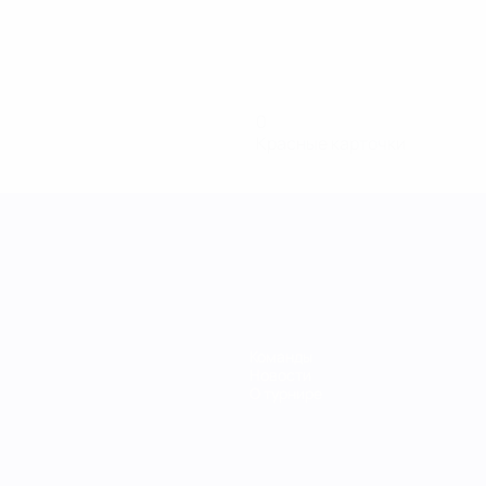
0
Красные карточки
Команды
Новости
О турнире