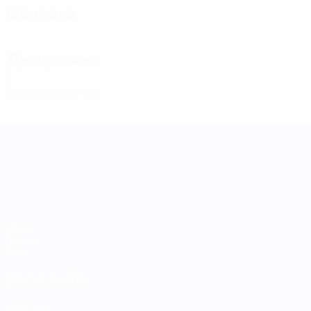
Оборона
Дисциплина
1
Желтые карточки
Лига наций УЕФА среди женщин
Матчи
Группы
Стат.
ДРУГИЕ САЙТЫ
UEFA.com