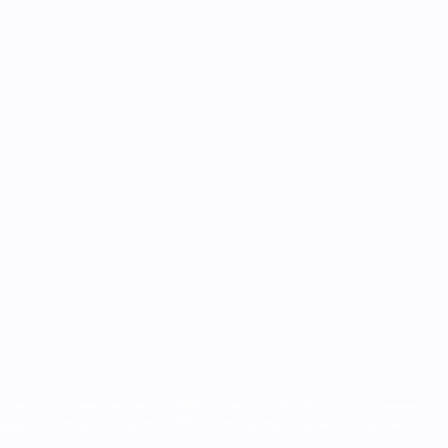
Português
сящиеся к соревнованиям УЕФА, являются зарегистрированными т
щено. Пользуясь сайтом UEFA.com, вы тем самым соглашаетесь с 