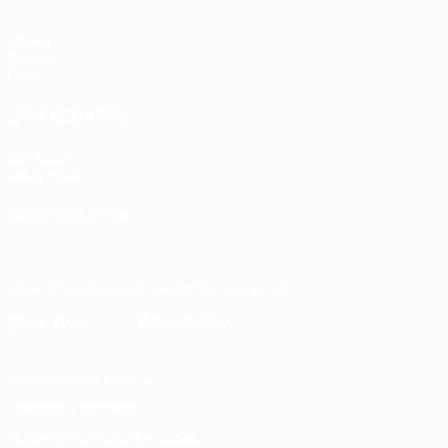
Матчи
Группы
Стат.
ДРУГИЕ САЙТЫ
UEFA.com
Фонд УЕФА
СМЕНИТЬ ЯЗЫК
Русский
English
Français
Deutsch
Русский
Español
Italiano
Скачать официальное приложение
Конфиденциальность
Правила и условия
Правила в отношении cookie