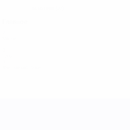
14.10.1998 (27)
ДАТА РОЖДЕНИЯ
Главное
2
Матчи
0
Голы
0
Желтые карточки
Лига наций УЕФА среди женщин