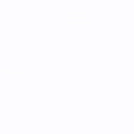
Команды
Новости
О турнире
Português