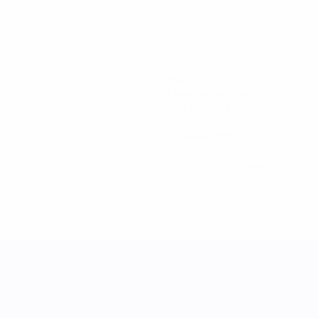
180
Минуты на поле
90 ср. за матч
0
Голевые пасы
0
Красные карточки