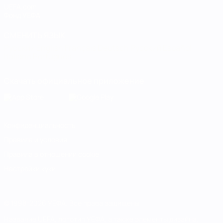
UEFA.com
Фонд УЕФА
СМЕНИТЬ ЯЗЫК
Русский
English
Français
Deutsch
Русский
Español
Italiano
Português
Скачать официальное приложение
Конфиденциальность
Правила и условия
Правила в отношении cookie
Настройки куки
© 1998-2026 УЕФА. Все права защищены
Название UEFA, логотип УЕФА, а также элементы дизайна,