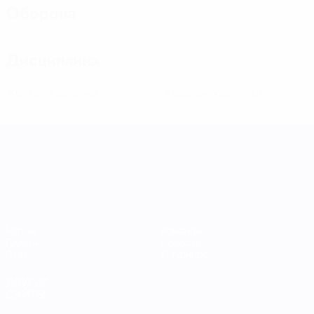
Оборона
Дисциплина
0
0
Желтые карточки
Красные карточки
Лига наций УЕФА среди женщин
Матчи
Команды
Группы
Новости
Стат.
О турнире
ДРУГИЕ
САЙТЫ