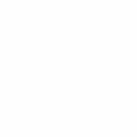
Матчи
Минуты на поле
10,13 ср. за матч
0
0
Голы
Всего ударов
0
1
Голевые пасы
Желтые карточки
0,13 ср. за матч
0
Красные карточки
Атака
Передачи