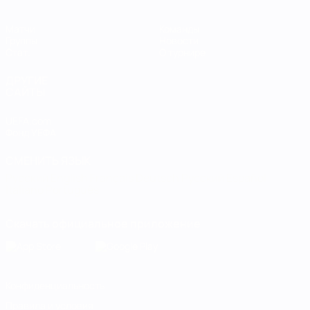
Матчи
Команды
Группы
Новости
Стат.
О турнире
ДРУГИЕ
САЙТЫ
UEFA.com
Фонд УЕФА
СМЕНИТЬ ЯЗЫК
Русский
English
Français
Deutsch
Русский
Español
Italiano
Português
Скачать официальное приложение
Конфиденциальность
Правила и условия