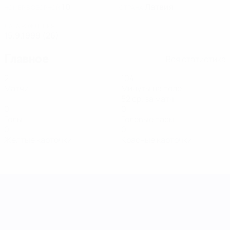
10
Латвия
НОМЕР В СБОРНОЙ
СТРАНА
ДАТА РОЖДЕНИЯ
15.9.1999 (26)
Главное
Вся статистика
2
104
Матчи
Минуты на поле
52 ср. за матч
0
0
Голы
Голевые пасы
0
0
Желтые карточки
Красные карточки
Лига наций УЕФА среди женщин