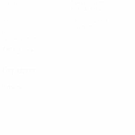
Матчи
Минуты на поле
80,6 ср. за матч
0
2
Голы
Желтые карточки
0,2 ср. за матч
0
Красные карточки
Оборона
Передачи
Атака