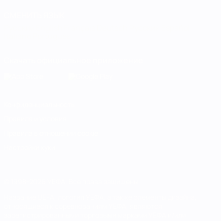
СМЕНИТЬ ЯЗЫК
Русский
English
Français
Deutsch
Русский
Español
Italiano
Português
Скачать официальное приложение
Конфиденциальность
Правила и условия
Правила в отношении cookie
Настройки куки
© 1998-2026 УЕФА. Все права защищены
Название UEFA, логотип УЕФА, а также элементы дизайна,
относящиеся к соревнованиям УЕФА, являются
зарегистрированными торговыми марками УЕФА и/или