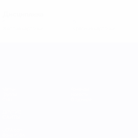
Дисциплина
0
0
Желтые карточки
Красные карточки
Лига наций УЕФА среди женщин
Матчи
Команды
Группы
Новости
Стат.
О турнире
ДРУГИЕ
САЙТЫ
UEFA.com
Фонд УЕФА