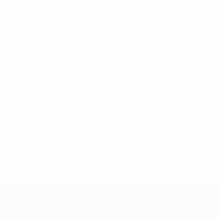
8
Латвия
НОМЕР
СТРАНА
ДАТА РОЖДЕНИЯ
04.8.2000 (26)
Главное
Вся статистика
4
272
Матчи
Минуты на поле
68 ср. за матч
1
4
Голы
Всего ударов
0,25 ср. за матч
1 ср. за матч
0
0
Голевые пасы
Желтые карточки
0
Красные карточки
Лига наций УЕФА среди женщин