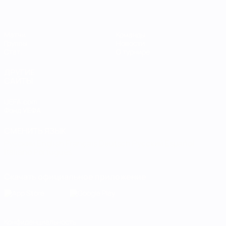
Матчи
Команды
Группы
Новости
Стат.
О турнире
ДРУГИЕ
САЙТЫ
UEFA.com
Фонд УЕФА
СМЕНИТЬ ЯЗЫК
Русский
English
Français
Deutsch
Русский
Español
Italiano
Português
Скачать официальное приложение
Конфиденциальность