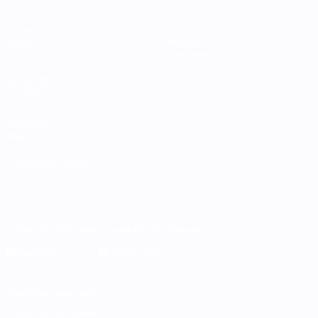
Матчи
Команды
Группы
Новости
Стат.
О турнире
ДРУГИЕ
САЙТЫ
UEFA.com
Фонд УЕФА
СМЕНИТЬ ЯЗЫК
Русский
English
Français
Deutsch
Русский
Español
Italiano
Português
Скачать официальное приложение
Конфиденциальность
Правила и условия