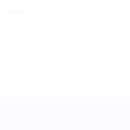
Главное
0
Матчи
0
Красные карточки
Лига наций УЕФА среди женщин