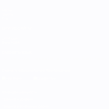
Матчи
Группы
Стат.
ДРУГИЕ САЙТЫ
UEFA.com
Фонд УЕФА
СМЕНИТЬ ЯЗЫК
Русский
English
Français
Deutsch
Русский
Español
Italiano
Скачать официальное приложение
Конфиденциальность
Правила и условия
Правила в отношении cookie