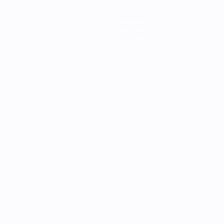
Команды
Новости
О турнире
Português