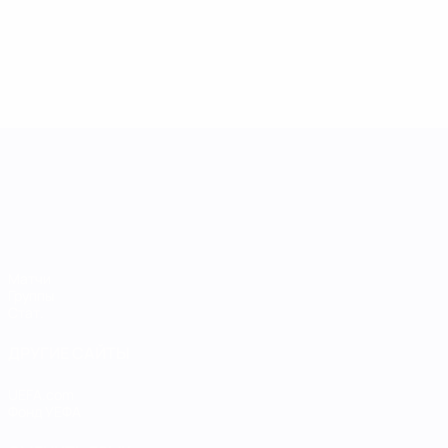
Лига наций УЕФА среди женщин
Матчи
Группы
Стат.
ДРУГИЕ САЙТЫ
UEFA.com
Фонд УЕФА