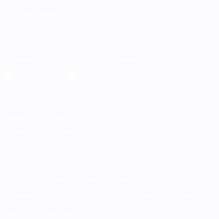
СМЕНИТЬ ЯЗЫК
Русский
English
Français
Deutsch
Русский
Español
Italiano
Português
Скачать официальное приложение
Конфиденциальность
Правила и условия
Правила в отношении cookie
Настройки куки
© 1998-2026 УЕФА. Все права защищены
Название UEFA, логотип УЕФА, а также элементы дизайна,
относящиеся к соревнованиям УЕФА, являются
зарегистрированными торговыми марками УЕФА и/или