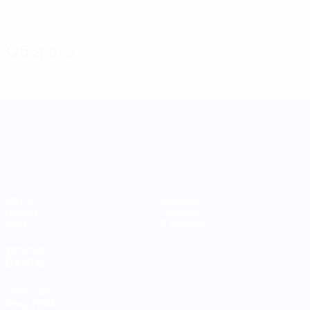
0
0
Желтые карточки
Красные карточки
Оборона
Лига наций УЕФА среди женщин
Матчи
Команды
Группы
Новости
Стат.
О турнире
ДРУГИЕ
САЙТЫ
UEFA.com
Фонд УЕФА