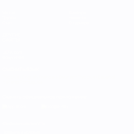
Матчи
Команды
Группы
Новости
Стат.
О турнире
ДРУГИЕ
САЙТЫ
UEFA.com
Фонд УЕФА
СМЕНИТЬ ЯЗЫК
Русский
English
Français
Deutsch
Русский
Español
Italiano
Português
Скачать официальное приложение
Конфиденциальность
Правила и условия