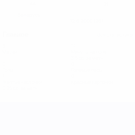
44
21
НОМЕР В КЛУБЕ
НОМЕР В СБОРНОЙ
Беларусь
СТРАНА
ДАТА РОЖДЕНИЯ
12.6.2000 (26)
Главное
Вся статистика
3
14
Матчи
Минуты на поле
3,5 ср. за матч
0
0
Голы
Голевые пасы
1
0
Желтые карточки
Красные карточки
0,25 ср. за матч
Лига наций УЕФА среди женщин