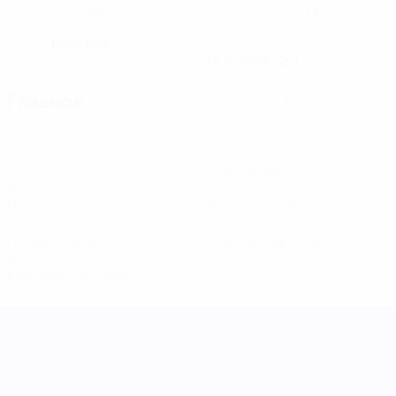
25
13
НОМЕР В КЛУБЕ
НОМЕР В СБОРНОЙ
Венгрия
СТРАНА
ДАТА РОЖДЕНИЯ
15.6.2001 (25)
Главное
Вся статистика
2
10
Матчи
Минуты на поле
2 ср. за матч
0
0
Голы
Всего ударов
0
0
Голевые пасы
Желтые карточки
0
Красные карточки
Лига наций УЕФА среди женщин