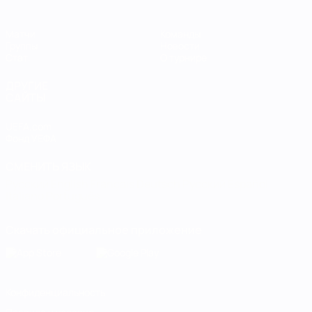
Матчи
Команды
Группы
Новости
Стат.
О турнире
ДРУГИЕ
САЙТЫ
UEFA.com
Фонд УЕФА
СМЕНИТЬ ЯЗЫК
Русский
English
Français
Deutsch
Русский
Español
Italiano
Português
Скачать официальное приложение
Конфиденциальность