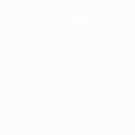
Команды
Новости
О турнире
Português