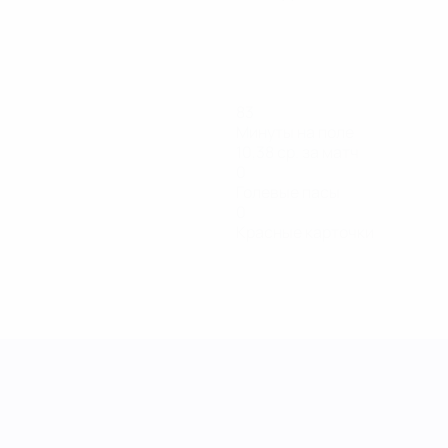
83
Минуты на поле
10,38 ср. за матч
0
Голевые пасы
0
Красные карточки