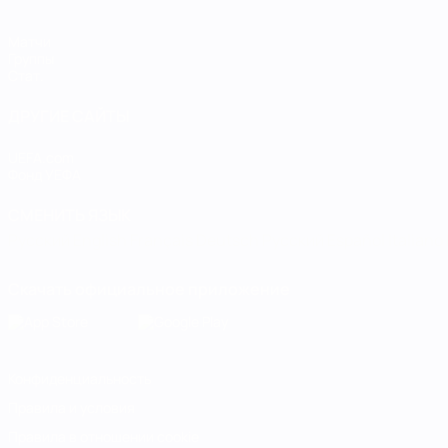
Матчи
Группы
Стат.
ДРУГИЕ САЙТЫ
UEFA.com
Фонд УЕФА
СМЕНИТЬ ЯЗЫК
Русский
English
Français
Deutsch
Русский
Español
Italiano
Скачать официальное приложение
Конфиденциальность
Правила и условия
Правила в отношении cookie