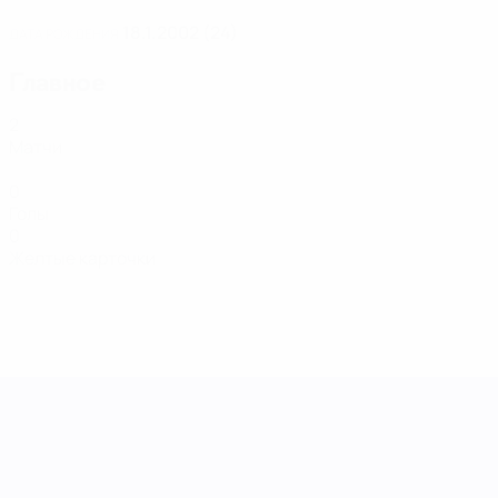
18.1.2002 (24)
ДАТА РОЖДЕНИЯ
Главное
2
Матчи
0
Голы
0
Желтые карточки
Лига наций УЕФА среди женщин