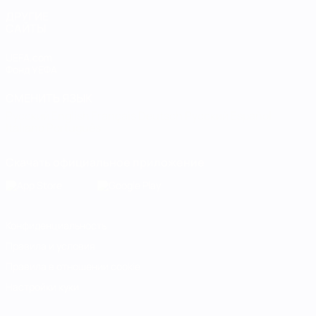
ДРУГИЕ
САЙТЫ
UEFA.com
Фонд УЕФА
СМЕНИТЬ ЯЗЫК
Русский
English
Français
Deutsch
Русский
Español
Italiano
Português
Скачать официальное приложение
Конфиденциальность
Правила и условия
Правила в отношении cookie
Настройки куки