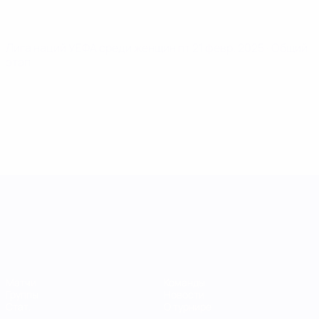
Лига наций УЕФА среди женщин
пт 21 февр. 2025
· Общий
этап
Лига наций УЕФА среди женщин
Матчи
Команды
Группы
Новости
Стат.
О турнире