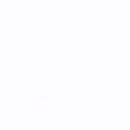
Матчи
Команды
Группы
Новости
Стат.
О турнире
ДРУГИЕ
САЙТЫ
UEFA.com
Фонд УЕФА
СМЕНИТЬ ЯЗЫК
Русский
English
Français
Deutsch
Русский
Español
Italiano
Português
Скачать официальное приложение
Конфиденциальность
Правила и условия