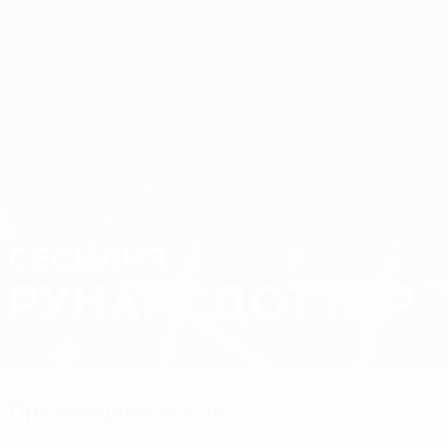
Skip
to
main
Лига наций и женский ЕВРО
Скачать
content
Результаты live и статистика
Лига наций УЕФА среди женщин
СЕСИЛИЯ
Сесилия Рунарсдоттир Стат. 2027
РУНАРСДОТТИР
Исландия
Интер
Обзор
Статистика
Матчи
Предыдущие матчи