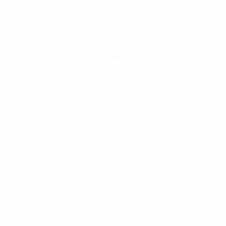
Лига наций УЕФА среди женщин
вт 25 февр. 2025
· Общий
этап
Лига наций УЕФА среди женщин
пт 21 февр. 2025
· Общий
этап