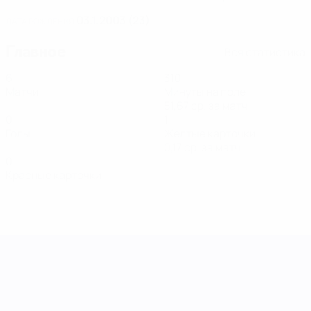
03.1.2003 (23)
ДАТА РОЖДЕНИЯ
Главное
Вся статистика
6
310
Матчи
Минуты на поле
51,67 ср. за матч
0
1
Голы
Желтые карточки
0,17 ср. за матч
0
Красные карточки
Лига наций УЕФА среди женщин