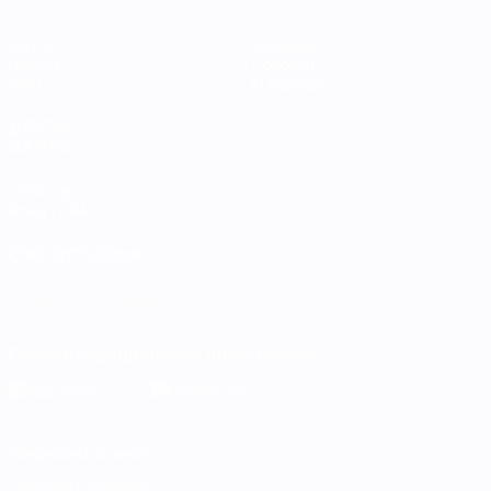
Матчи
Команды
Группы
Новости
Стат.
О турнире
ДРУГИЕ
САЙТЫ
UEFA.com
Фонд УЕФА
СМЕНИТЬ ЯЗЫК
Русский
English
Français
Deutsch
Русский
Español
Italiano
Português
Скачать официальное приложение
Конфиденциальность
Правила и условия