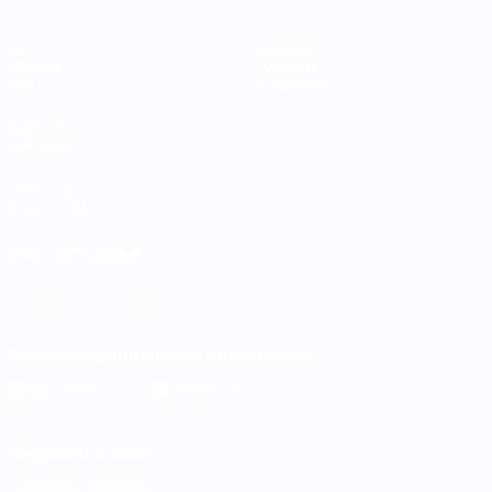
Матчи
Команды
Группы
Новости
Стат.
О турнире
ДРУГИЕ
САЙТЫ
UEFA.com
Фонд УЕФА
СМЕНИТЬ ЯЗЫК
Русский
English
Français
Deutsch
Русский
Español
Italiano
Português
Скачать официальное приложение
Конфиденциальность
Правила и условия