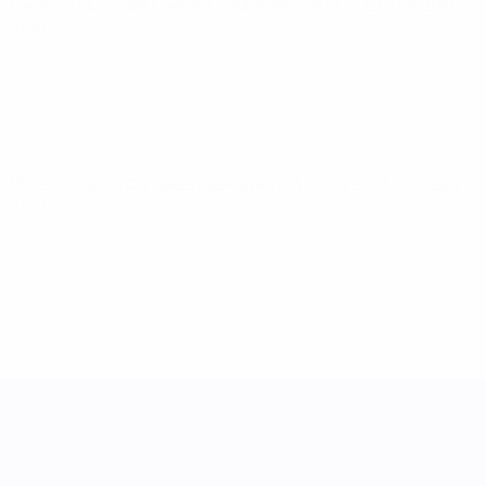
Лига наций УЕФА среди женщин
вт 3 июн. 2025
· Общий
этап
Лига наций УЕФА среди женщин
пт 30 мая 2025
· Общий
этап
Лига наций УЕФА среди женщин