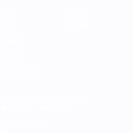
Матчи
Команды
Группы
Новости
Стат.
О турнире
ДРУГИЕ
САЙТЫ
UEFA.com
Фонд УЕФА
СМЕНИТЬ ЯЗЫК
Русский
English
Français
Deutsch
Русский
Español
Italiano
Português
Скачать официальное приложение
Конфиденциальность