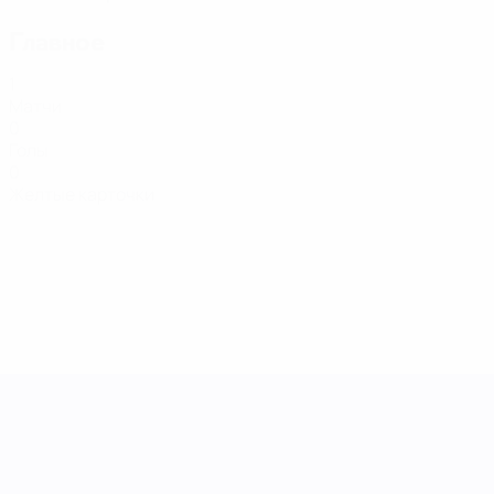
Главное
1
Матчи
0
Голы
0
Желтые карточки
Лига наций УЕФА среди женщин