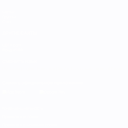
Матчи
Группы
Стат.
ДРУГИЕ САЙТЫ
UEFA.com
Фонд УЕФА
СМЕНИТЬ ЯЗЫК
Русский
English
Français
Deutsch
Русский
Español
Italiano
Скачать официальное приложение
Конфиденциальность
Правила и условия
Правила в отношении cookie