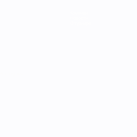
Команды
Новости
О турнире
Português