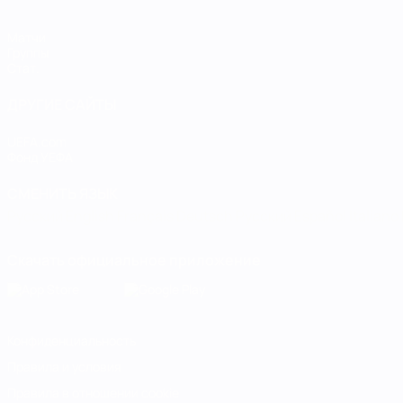
Матчи
Группы
Стат.
ДРУГИЕ САЙТЫ
UEFA.com
Фонд УЕФА
СМЕНИТЬ ЯЗЫК
Русский
English
Français
Deutsch
Русский
Español
Italiano
Скачать официальное приложение
Конфиденциальность
Правила и условия
Правила в отношении cookie