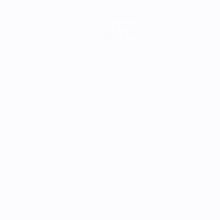
Команды
Новости
О турнире
Português