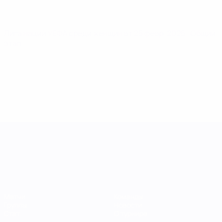
Лига наций УЕФА среди женщин
вт 25 февр. 2025
· Общий
этап
Лига наций УЕФА среди женщин
Матчи
Команды
Группы
Новости
Стат.
О турнире