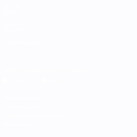
ДРУГИЕ
САЙТЫ
UEFA.com
Фонд УЕФА
СМЕНИТЬ ЯЗЫК
Русский
English
Français
Deutsch
Русский
Español
Italiano
Português
Скачать официальное приложение
Конфиденциальность
Правила и условия
Правила в отношении cookie
Настройки куки