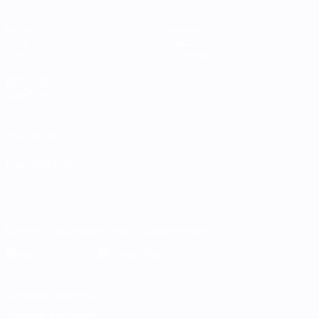
Матчи
Команды
Группы
Новости
Стат.
О турнире
ДРУГИЕ
САЙТЫ
UEFA.com
Фонд УЕФА
СМЕНИТЬ ЯЗЫК
Русский
English
Français
Deutsch
Русский
Español
Italiano
Português
Скачать официальное приложение
Конфиденциальность
Правила и условия