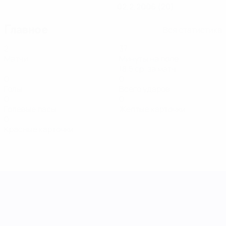
02.2.2006 (20)
Главное
Вся статистика
2
37
Матчи
Минуты на поле
18,5 ср. за матч
0
0
Голы
Всего ударов
0
0
Голевые пасы
Желтые карточки
0
Красные карточки
Лига наций УЕФА среди женщин