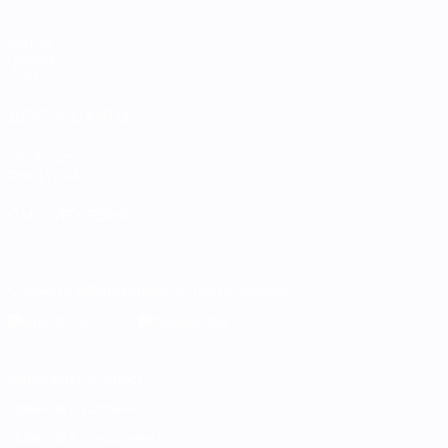
Матчи
Группы
Стат.
ДРУГИЕ САЙТЫ
UEFA.com
Фонд УЕФА
СМЕНИТЬ ЯЗЫК
Русский
English
Français
Deutsch
Русский
Español
Italiano
Скачать официальное приложение
Конфиденциальность
Правила и условия
Правила в отношении cookie