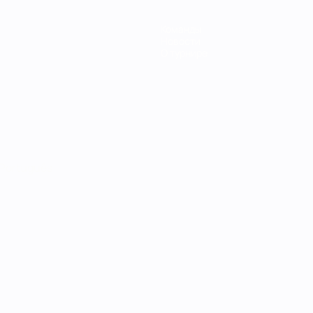
Команды
Новости
О турнире
Português