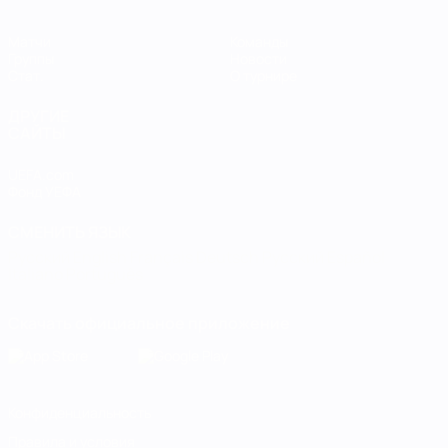
Матчи
Команды
Группы
Новости
Стат.
О турнире
ДРУГИЕ
САЙТЫ
UEFA.com
Фонд УЕФА
СМЕНИТЬ ЯЗЫК
Русский
English
Français
Deutsch
Русский
Español
Italiano
Português
Скачать официальное приложение
Конфиденциальность
Правила и условия