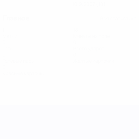
10.9.2007 (18)
Главное
Вся статистика
1
18
Матчи
Минуты на поле
0
0
Голы
Всего ударов
0
0
Голевые пасы
Желтые карточки
0
Красные карточки
Лига наций УЕФА среди женщин