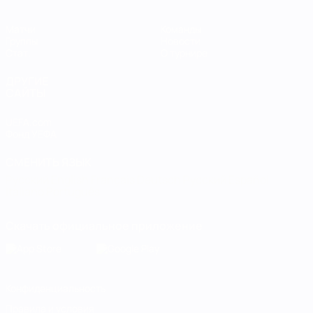
Матчи
Команды
Группы
Новости
Стат.
О турнире
ДРУГИЕ
САЙТЫ
UEFA.com
Фонд УЕФА
СМЕНИТЬ ЯЗЫК
Русский
English
Français
Deutsch
Русский
Español
Italiano
Português
Скачать официальное приложение
Конфиденциальность
Правила и условия