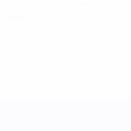
15.9.2009 (16)
Главное
Вся статистика
0
0
Желтые карточки
Красные карточки
Лига наций УЕФА среди женщин