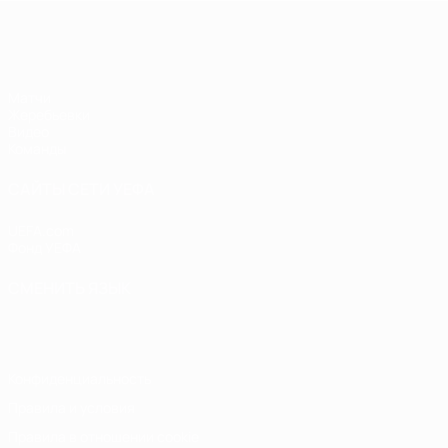
ЧЕ - девушки до 17
Матчи
Жеребьевки
Видео
Команды
САЙТЫ СЕТИ УЕФА
UEFA.com
Фонд УЕФА
СМЕНИТЬ ЯЗЫК
Русский
English
Français
Deutsch
Русский
Español
Italiano
Конфиденциальность
Правила и условия
Правила в отношении cookie