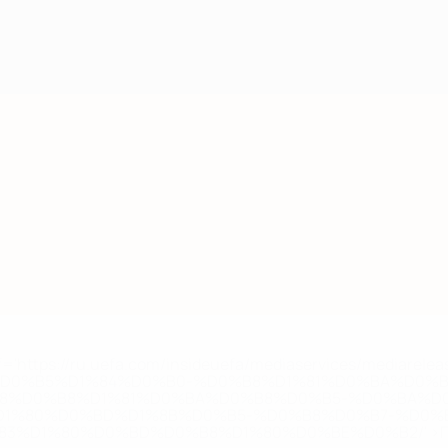
='https://ru.uefa.com/insideuefa/mediaservices/mediarel
%D0%B5%D1%84%D0%B0-%D0%B8%D1%81%D0%BA%D0%B
B8%D0%B8%D1%81%D0%BA%D0%B8%D0%B5-%D0%BA%D0
D1%80%D0%BD%D1%8B%D0%B5-%D0%B8%D0%B7-%D0%B
83%D1%80%D0%BD%D0%B8%D1%80%D0%BE%D0%B2/' >По