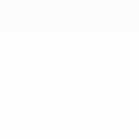
eases/news/0272-148df8afec70-8ace600b6288-1000--
B%D1%8E%D1%87%D0%B8%D0%BB%D0%B8-
%BB%D1%83%D0%B1%D1%8B-%D0%B8-
2%D1%81%D0%B5%D1%85-
дробнее</a>