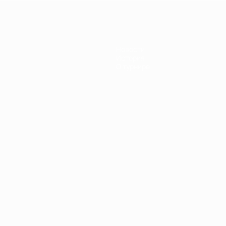
Новости
История
О турнире
Português