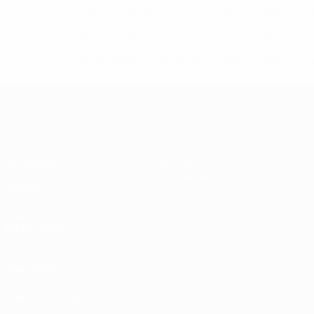
%D0%B8%D1%81%D0%BA%D0%BB%D1%8E%D1%87%D0%
%D1%80%D0%BE%D1%81%D1%81%D0%B8%D0%B8%D1%
%D0%BA%D0%BB%D1%83%D0%B1%D1%8B-%D0%B8-
%D1%81%D0%B1%D0%BE%D1%80%D0%BD%D1%8B%D0%
%D0%B8%D0%B7-%D0%B2%D1%81%D0%B5%D1%85-
%D1%82%D1%83%D1%80%D0%BD%D0%B8%D1%80%D0%
>Подробнее</a>
ЧЕ - девушки до 17
Матчи
Новости
Жеребьевки
История
Видео
О турнире
Команды
САЙТЫ
СЕТИ УЕФА
UEFA.com
Фонд УЕФА
СМЕНИТЬ ЯЗЫК