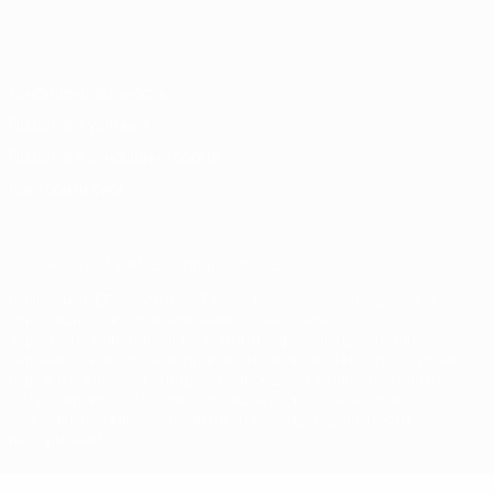
Русский
English
Français
Deutsch
Русский
Español
Italiano
Português
Конфиденциальность
Правила и условия
Правила в отношении cookie
Настройки куки
© 1998-2026 УЕФА. Все права защищены
Название UEFA, логотип УЕФА, а также элементы дизайна,
относящиеся к соревнованиям УЕФА, являются
зарегистрированными торговыми марками УЕФА и/или
охраняются авторским правом. Использование этих торговых
марок в коммерческих целях запрещено. Пользуясь сайтом
UEFA.com, вы тем самым соглашаетесь с Правилами и
условиями, а также с Политикой конфиденциальности
информации.