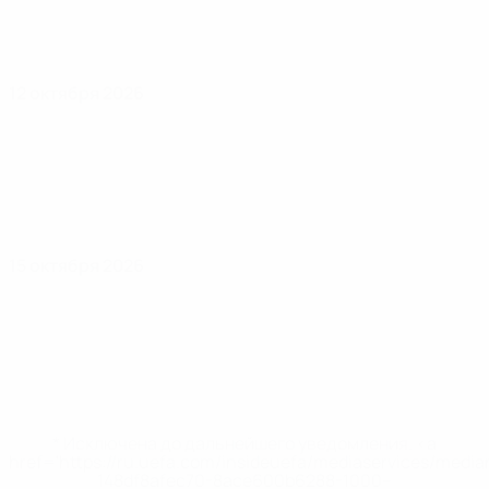
12 октября 2026
15 октября 2026
* Исключена до дальнейшего уведомления. <a
href='https://ru.uefa.com/insideuefa/mediaservices/medi
148df8afec70-8ace600b6288-1000--