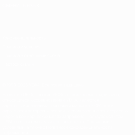
СМЕНИТЬ ЯЗЫК
Русский
English
Français
Deutsch
Русский
Español
Italiano
Português
Конфиденциальность
Правила и условия
Правила в отношении cookie
Настройки куки
© 1998-2026 УЕФА. Все права защищены
Название UEFA, логотип УЕФА, а также элементы дизайна,
относящиеся к соревнованиям УЕФА, являются
зарегистрированными торговыми марками УЕФА и/или
охраняются авторским правом. Использование этих торговых
марок в коммерческих целях запрещено. Пользуясь сайтом
UEFA.com, вы тем самым соглашаетесь с Правилами и
условиями, а также с Политикой конфиденциальности
информации.