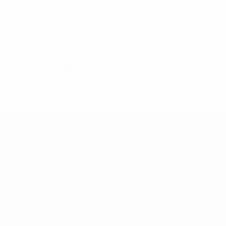
* Исключена до дальнейшего уведомления. <a
href='https://ru.uefa.com/insideuefa/mediaservices/medi
148df8afec70-8ace600b6288-1000--
%D1%84%D0%B8%D1%84%D0%B0-
%D1%83%D0%B5%D1%84%D0%B0-
%D0%B8%D1%81%D0%BA%D0%BB%D1%8E%D1%87%D0%
%D1%80%D0%BE%D1%81%D1%81%D0%B8%D0%B8%D1%
%D0%BA%D0%BB%D1%83%D0%B1%D1%8B-%D0%B8-
%D1%81%D0%B1%D0%BE%D1%80%D0%BD%D1%8B%D0%
%D0%B8%D0%B7-%D0%B2%D1%81%D0%B5%D1%85-
%D1%82%D1%83%D1%80%D0%BD%D0%B8%D1%80%D0%
>Подробнее</a>
ЧЕ - девушки до 17
Матчи
Новости
Жеребьевки
История
Видео
О турнире
Команды
САЙТЫ
СЕТИ УЕФА