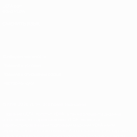
UEFA.com
Фонд УЕФА
СМЕНИТЬ ЯЗЫК
Русский
English
Français
Deutsch
Русский
Español
Italiano
Português
Конфиденциальность
Правила и условия
Правила в отношении cookie
Настройки куки
© 1998-2026 УЕФА. Все права защищены
Название UEFA, логотип УЕФА, а также элементы дизайна,
относящиеся к соревнованиям УЕФА, являются
зарегистрированными торговыми марками УЕФА и/или
охраняются авторским правом. Использование этих торговых
марок в коммерческих целях запрещено. Пользуясь сайтом