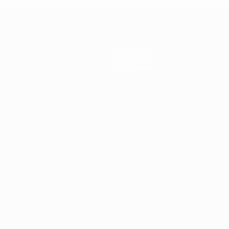
Новости
История
О турнире
Português