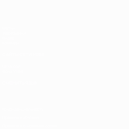
ЧЕ - девушки до 17
Матчи
Жеребьевки
Видео
Команды
САЙТЫ СЕТИ УЕФА
UEFA.com
Фонд УЕФА
СМЕНИТЬ ЯЗЫК
Русский
English
Français
Deutsch
Русский
Español
Italiano
Конфиденциальность
Правила и условия
Правила в отношении cookie