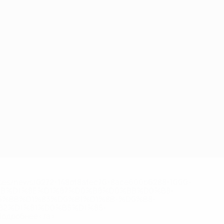
eases/news/0272-148df8afec70-8ace600b6288-1000--
B%D1%8E%D1%87%D0%B8%D0%BB%D0%B8-
%BB%D1%83%D0%B1%D1%8B-%D0%B8-
2%D1%81%D0%B5%D1%85-
дробнее</a>