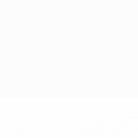
='https://ru.uefa.com/insideuefa/mediaservices/mediarel
%D0%B5%D1%84%D0%B0-%D0%B8%D1%81%D0%BA%D0%B
B8%D0%B8%D1%81%D0%BA%D0%B8%D0%B5-%D0%BA%D0
D1%80%D0%BD%D1%8B%D0%B5-%D0%B8%D0%B7-%D0%B
83%D1%80%D0%BD%D0%B8%D1%80%D0%BE%D0%B2/' >По