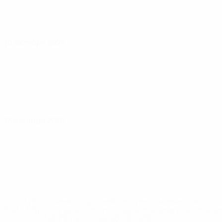
10 октября 2026
13 октября 2026
* Исключена до дальнейшего уведомления. <a
href='https://ru.uefa.com/insideuefa/mediaservices/medi
148df8afec70-8ace600b6288-1000--