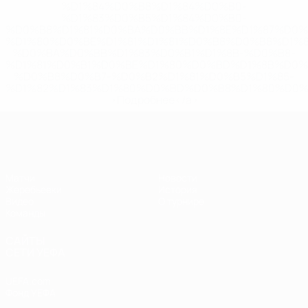
%D1%84%D0%B8%D1%84%D0%B0-
%D1%83%D0%B5%D1%84%D0%B0-
%D0%B8%D1%81%D0%BA%D0%BB%D1%8E%D1%87%D0%
%D1%80%D0%BE%D1%81%D1%81%D0%B8%D0%B8%D1%
%D0%BA%D0%BB%D1%83%D0%B1%D1%8B-%D0%B8-
%D1%81%D0%B1%D0%BE%D1%80%D0%BD%D1%8B%D0%
%D0%B8%D0%B7-%D0%B2%D1%81%D0%B5%D1%85-
%D1%82%D1%83%D1%80%D0%BD%D0%B8%D1%80%D0%
>Подробнее</a>
ЧЕ - девушки до 17
Матчи
Новости
Жеребьевки
История
Видео
О турнире
Команды
САЙТЫ
СЕТИ УЕФА
UEFA.com
Фонд УЕФА