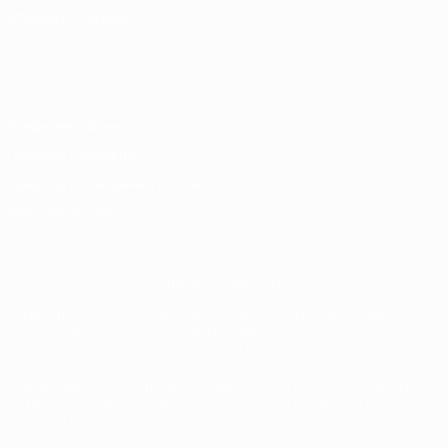
СМЕНИТЬ ЯЗЫК
Русский
English
Français
Deutsch
Русский
Español
Italiano
Português
Конфиденциальность
Правила и условия
Правила в отношении cookie
Настройки куки
© 1998-2026 УЕФА. Все права защищены
Название UEFA, логотип УЕФА, а также элементы дизайна,
относящиеся к соревнованиям УЕФА, являются
зарегистрированными торговыми марками УЕФА и/или
охраняются авторским правом. Использование этих торговых
марок в коммерческих целях запрещено. Пользуясь сайтом
UEFA.com, вы тем самым соглашаетесь с Правилами и
условиями, а также с Политикой конфиденциальности
информации.