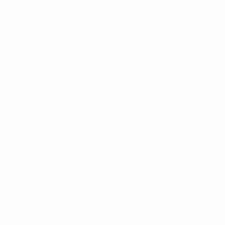
ЧЕ - девушки до 17
Матчи
Жеребьевки
Видео
Команды
САЙТЫ СЕТИ УЕФА
UEFA.com
Фонд УЕФА
СМЕНИТЬ ЯЗЫК
Русский
English
Français
Deutsch
Русский
Español
Italiano
Конфиденциальность
Правила и условия
Правила в отношении cookie