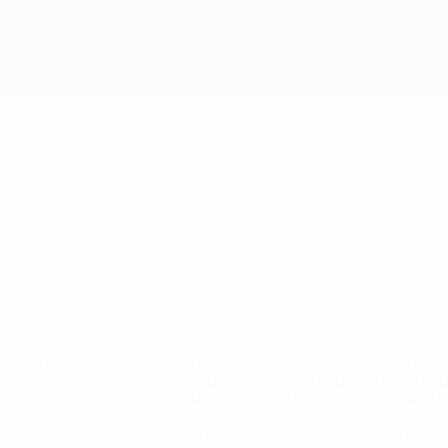
='https://ru.uefa.com/insideuefa/mediaservices/mediarel
%D0%B5%D1%84%D0%B0-%D0%B8%D1%81%D0%BA%D0%B
B8%D0%B8%D1%81%D0%BA%D0%B8%D0%B5-%D0%BA%D0
D1%80%D0%BD%D1%8B%D0%B5-%D0%B8%D0%B7-%D0%B
83%D1%80%D0%BD%D0%B8%D1%80%D0%BE%D0%B2/' >По