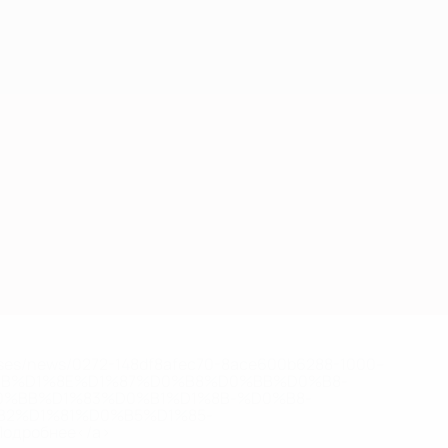
eases/news/0272-148df8afec70-8ace600b6288-1000--
B%D1%8E%D1%87%D0%B8%D0%BB%D0%B8-
%BB%D1%83%D0%B1%D1%8B-%D0%B8-
2%D1%81%D0%B5%D1%85-
дробнее</a>