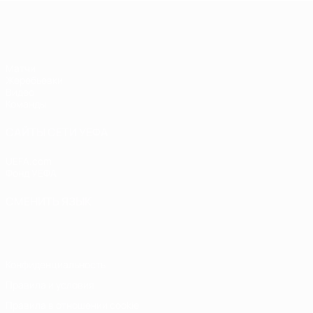
ЧЕ - девушки до 17
Матчи
Жеребьевки
Видео
Команды
САЙТЫ СЕТИ УЕФА
UEFA.com
Фонд УЕФА
СМЕНИТЬ ЯЗЫК
Русский
English
Français
Deutsch
Русский
Español
Italiano
Конфиденциальность
Правила и условия
Правила в отношении cookie