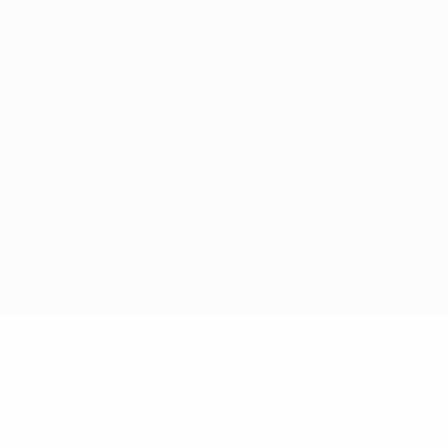
='https://ru.uefa.com/insideuefa/mediaservices/mediarel
%D0%B5%D1%84%D0%B0-%D0%B8%D1%81%D0%BA%D0%B
B8%D0%B8%D1%81%D0%BA%D0%B8%D0%B5-%D0%BA%D0
D1%80%D0%BD%D1%8B%D0%B5-%D0%B8%D0%B7-%D0%B
83%D1%80%D0%BD%D0%B8%D1%80%D0%BE%D0%B2/' >По