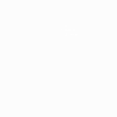
Новости
История
О турнире
Português