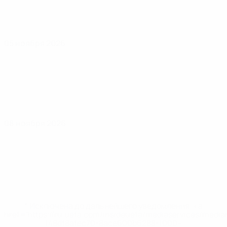
05 ноября 2026
08 ноября 2026
* Исключена до дальнейшего уведомления. <a
href='https://ru.uefa.com/insideuefa/mediaservices/medi
148df8afec70-8ace600b6288-1000--