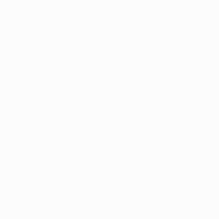
СМЕНИТЬ ЯЗЫК
Русский
English
Français
Deutsch
Русский
Español
Italiano
Português
Конфиденциальность
Правила и условия
Правила в отношении cookie
Настройки куки
© 1998-2026 УЕФА. Все права защищены
Название UEFA, логотип УЕФА, а также элементы дизайна,
относящиеся к соревнованиям УЕФА, являются
зарегистрированными торговыми марками УЕФА и/или
охраняются авторским правом. Использование этих торговых
марок в коммерческих целях запрещено. Пользуясь сайтом
UEFA.com, вы тем самым соглашаетесь с Правилами и
условиями, а также с Политикой конфиденциальности
информации.