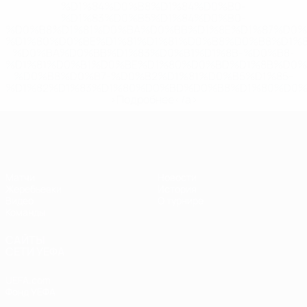
%D1%84%D0%B8%D1%84%D0%B0-
%D1%83%D0%B5%D1%84%D0%B0-
%D0%B8%D1%81%D0%BA%D0%BB%D1%8E%D1%87%D0%
%D1%80%D0%BE%D1%81%D1%81%D0%B8%D0%B8%D1%
%D0%BA%D0%BB%D1%83%D0%B1%D1%8B-%D0%B8-
%D1%81%D0%B1%D0%BE%D1%80%D0%BD%D1%8B%D0%
%D0%B8%D0%B7-%D0%B2%D1%81%D0%B5%D1%85-
%D1%82%D1%83%D1%80%D0%BD%D0%B8%D1%80%D0%
>Подробнее</a>
ЧЕ - девушки до 17
Матчи
Новости
Жеребьевки
История
Видео
О турнире
Команды
САЙТЫ
СЕТИ УЕФА
UEFA.com
Фонд УЕФА