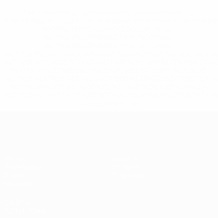
* Исключена до дальнейшего уведомления. <a
href='https://ru.uefa.com/insideuefa/mediaservices/medi
148df8afec70-8ace600b6288-1000--
%D1%84%D0%B8%D1%84%D0%B0-
%D1%83%D0%B5%D1%84%D0%B0-
%D0%B8%D1%81%D0%BA%D0%BB%D1%8E%D1%87%D0%
%D1%80%D0%BE%D1%81%D1%81%D0%B8%D0%B8%D1%
%D0%BA%D0%BB%D1%83%D0%B1%D1%8B-%D0%B8-
%D1%81%D0%B1%D0%BE%D1%80%D0%BD%D1%8B%D0%
%D0%B8%D0%B7-%D0%B2%D1%81%D0%B5%D1%85-
%D1%82%D1%83%D1%80%D0%BD%D0%B8%D1%80%D0%
>Подробнее</a>
ЧЕ - девушки до 17
Матчи
Новости
Жеребьевки
История
Видео
О турнире
Команды
САЙТЫ
СЕТИ УЕФА