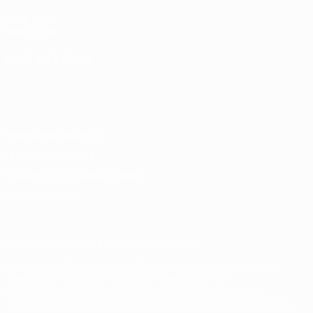
UEFA.com
Фонд УЕФА
СМЕНИТЬ ЯЗЫК
Русский
English
Français
Deutsch
Русский
Español
Italiano
Português
Конфиденциальность
Правила и условия
Правила в отношении cookie
Настройки куки
© 1998-2026 УЕФА. Все права защищены
Название UEFA, логотип УЕФА, а также элементы дизайна,
относящиеся к соревнованиям УЕФА, являются
зарегистрированными торговыми марками УЕФА и/или
охраняются авторским правом. Использование этих торговых