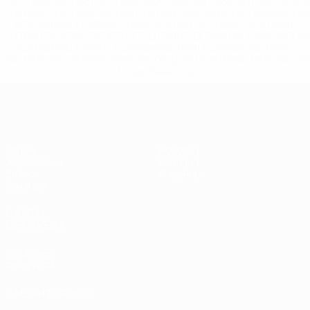
%D0%B8%D1%81%D0%BA%D0%BB%D1%8E%D1%87%D0%
%D1%80%D0%BE%D1%81%D1%81%D0%B8%D0%B8%D1%
%D0%BA%D0%BB%D1%83%D0%B1%D1%8B-%D0%B8-
%D1%81%D0%B1%D0%BE%D1%80%D0%BD%D1%8B%D0%
%D0%B8%D0%B7-%D0%B2%D1%81%D0%B5%D1%85-
%D1%82%D1%83%D1%80%D0%BD%D0%B8%D1%80%D0%
>Подробнее</a>
ЧЕ - девушки до 17
Матчи
Новости
Жеребьевки
История
Видео
О турнире
Команды
САЙТЫ
СЕТИ УЕФА
UEFA.com
Фонд УЕФА
СМЕНИТЬ ЯЗЫК