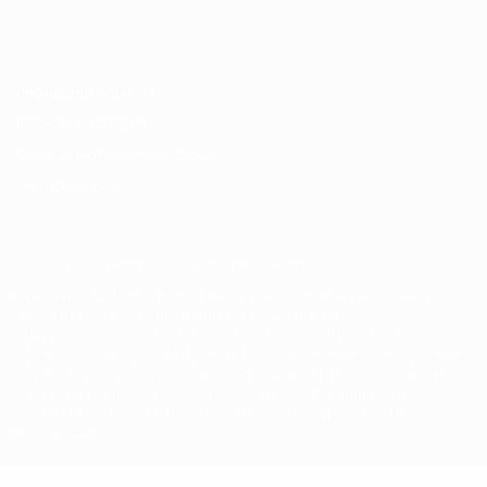
Русский
English
Français
Deutsch
Русский
Español
Italiano
Português
Конфиденциальность
Правила и условия
Правила в отношении cookie
Настройки куки
© 1998-2026 УЕФА. Все права защищены
Название UEFA, логотип УЕФА, а также элементы дизайна,
относящиеся к соревнованиям УЕФА, являются
зарегистрированными торговыми марками УЕФА и/или
охраняются авторским правом. Использование этих торговых
марок в коммерческих целях запрещено. Пользуясь сайтом
UEFA.com, вы тем самым соглашаетесь с Правилами и
условиями, а также с Политикой конфиденциальности
информации.