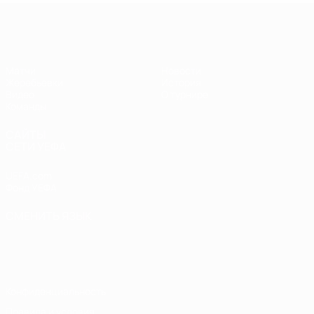
ЧЕ - девушки до 17
Матчи
Новости
Жеребьевки
История
Видео
О турнире
Команды
САЙТЫ
СЕТИ УЕФА
UEFA.com
Фонд УЕФА
СМЕНИТЬ ЯЗЫК
Русский
English
Français
Deutsch
Русский
Español
Italiano
Português
Конфиденциальность
Правила и условия