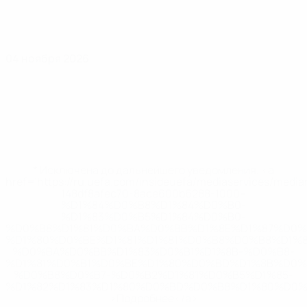
04 ноября 2026
* Исключена до дальнейшего уведомления. <a
href='https://ru.uefa.com/insideuefa/mediaservices/medi
148df8afec70-8ace600b6288-1000--
%D1%84%D0%B8%D1%84%D0%B0-
%D1%83%D0%B5%D1%84%D0%B0-
%D0%B8%D1%81%D0%BA%D0%BB%D1%8E%D1%87%D0%
%D1%80%D0%BE%D1%81%D1%81%D0%B8%D0%B8%D1%
%D0%BA%D0%BB%D1%83%D0%B1%D1%8B-%D0%B8-
%D1%81%D0%B1%D0%BE%D1%80%D0%BD%D1%8B%D0%
%D0%B8%D0%B7-%D0%B2%D1%81%D0%B5%D1%85-
%D1%82%D1%83%D1%80%D0%BD%D0%B8%D1%80%D0%
>Подробнее</a>