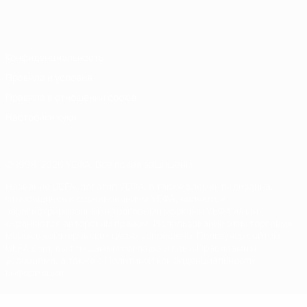
Русский
English
Français
Deutsch
Русский
Español
Italiano
Português
Конфиденциальность
Правила и условия
Правила в отношении cookie
Настройки куки
© 1998-2026 УЕФА. Все права защищены
Название UEFA, логотип УЕФА, а также элементы дизайна,
относящиеся к соревнованиям УЕФА, являются
зарегистрированными торговыми марками УЕФА и/или
охраняются авторским правом. Использование этих торговых
марок в коммерческих целях запрещено. Пользуясь сайтом
UEFA.com, вы тем самым соглашаетесь с Правилами и
условиями, а также с Политикой конфиденциальности
информации.