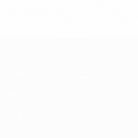
%D0%B8%D1%81%D0%BA%D0%BB%D1%8E%D1%87%D0%
%D1%80%D0%BE%D1%81%D1%81%D0%B8%D0%B8%D1%
%D0%BA%D0%BB%D1%83%D0%B1%D1%8B-%D0%B8-
%D1%81%D0%B1%D0%BE%D1%80%D0%BD%D1%8B%D0%
%D0%B8%D0%B7-%D0%B2%D1%81%D0%B5%D1%85-
%D1%82%D1%83%D1%80%D0%BD%D0%B8%D1%80%D0%
>Подробнее</a>
ЧЕ - девушки до 17
Матчи
Новости
Жеребьевки
История
Видео
О турнире
Команды
САЙТЫ
СЕТИ УЕФА
UEFA.com
Фонд УЕФА
СМЕНИТЬ ЯЗЫК