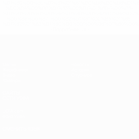
%D1%80%D0%BE%D1%81%D1%81%D0%B8%D0%B8%D1%
%D0%BA%D0%BB%D1%83%D0%B1%D1%8B-%D0%B8-
%D1%81%D0%B1%D0%BE%D1%80%D0%BD%D1%8B%D0%
%D0%B8%D0%B7-%D0%B2%D1%81%D0%B5%D1%85-
%D1%82%D1%83%D1%80%D0%BD%D0%B8%D1%80%D0%
>Подробнее</a>
ЧЕ - девушки до 17
Матчи
Новости
Жеребьевки
История
Видео
О турнире
Команды
САЙТЫ
СЕТИ УЕФА
UEFA.com
Фонд УЕФА
СМЕНИТЬ ЯЗЫК
Русский
English
Français
Deutsch
Русский
Español