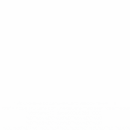
* Исключена до дальнейшего уведомления. <a
href='https://ru.uefa.com/insideuefa/mediaservices/medi
148df8afec70-8ace600b6288-1000--
%D1%84%D0%B8%D1%84%D0%B0-
%D1%83%D0%B5%D1%84%D0%B0-
%D0%B8%D1%81%D0%BA%D0%BB%D1%8E%D1%87%D0%