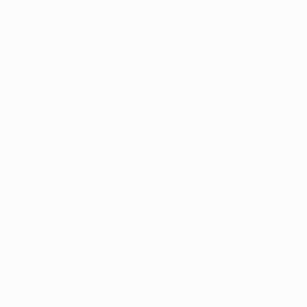
Новости
История
О турнире
Português