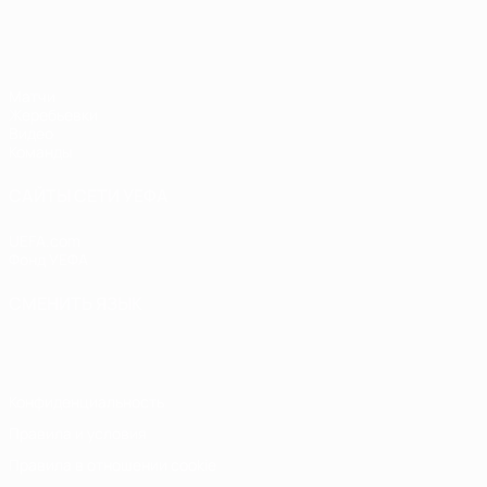
ЧЕ - девушки до 17
Матчи
Жеребьевки
Видео
Команды
САЙТЫ СЕТИ УЕФА
UEFA.com
Фонд УЕФА
СМЕНИТЬ ЯЗЫК
Русский
English
Français
Deutsch
Русский
Español
Italiano
Конфиденциальность
Правила и условия
Правила в отношении cookie