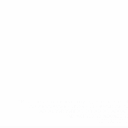
* Исключена до дальнейшего уведомления. <a href
%D1%84%D0%B8%D1%84%D0%B0-%D1%83
%D1%80%D0%BE%D1%81%D1%81%D0%
%D1%81%D0%B1%D0%BE%
%D1%82%D1%