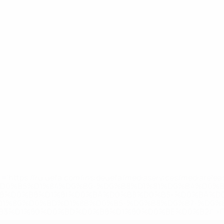
='https://ru.uefa.com/insideuefa/mediaservices/mediarel
%D0%B5%D1%84%D0%B0-%D0%B8%D1%81%D0%BA%D0%B
B8%D0%B8%D1%81%D0%BA%D0%B8%D0%B5-%D0%BA%D0
D1%80%D0%BD%D1%8B%D0%B5-%D0%B8%D0%B7-%D0%B
83%D1%80%D0%BD%D0%B8%D1%80%D0%BE%D0%B2/' >По