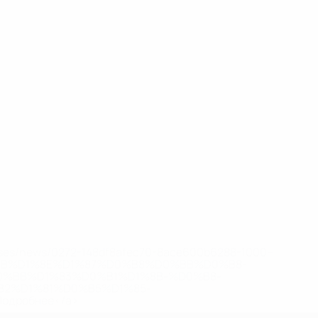
eases/news/0272-148df8afec70-8ace600b6288-1000--
B%D1%8E%D1%87%D0%B8%D0%BB%D0%B8-
%BB%D1%83%D0%B1%D1%8B-%D0%B8-
2%D1%81%D0%B5%D1%85-
дробнее</a>