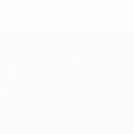
%D1%80%D0%BE%D1%81%D1%81%D0%B8%D0%B8%D1%
%D0%BA%D0%BB%D1%83%D0%B1%D1%8B-%D0%B8-
%D1%81%D0%B1%D0%BE%D1%80%D0%BD%D1%8B%D0%
%D0%B8%D0%B7-%D0%B2%D1%81%D0%B5%D1%85-
%D1%82%D1%83%D1%80%D0%BD%D0%B8%D1%80%D0%
>Подробнее</a>
ЧЕ - девушки до 17
Матчи
Новости
Жеребьевки
История
Видео
О турнире
Команды
САЙТЫ
СЕТИ УЕФА
UEFA.com
Фонд УЕФА
СМЕНИТЬ ЯЗЫК
Русский
English
Français
Deutsch
Русский
Español