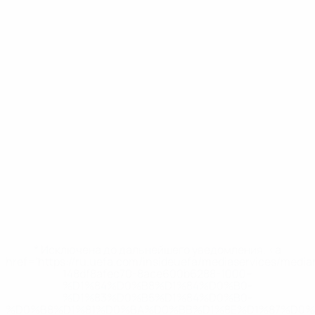
* Исключена до дальнейшего уведомления. <a
href='https://ru.uefa.com/insideuefa/mediaservices/medi
148df8afec70-8ace600b6288-1000--
%D1%84%D0%B8%D1%84%D0%B0-
%D1%83%D0%B5%D1%84%D0%B0-
%D0%B8%D1%81%D0%BA%D0%BB%D1%8E%D1%87%D0%