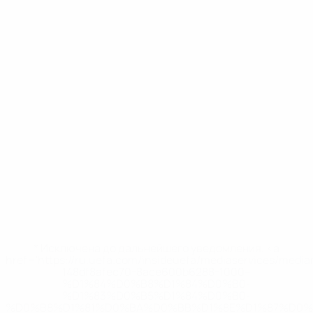
* Исключена до дальнейшего уведомления. <a
href='https://ru.uefa.com/insideuefa/mediaservices/medi
148df8afec70-8ace600b6288-1000--
%D1%84%D0%B8%D1%84%D0%B0-
%D1%83%D0%B5%D1%84%D0%B0-
%D0%B8%D1%81%D0%BA%D0%BB%D1%8E%D1%87%D0%