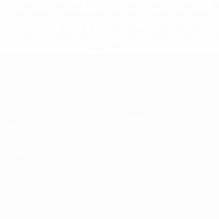
%D1%80%D0%BE%D1%81%D1%81%D0%B8%D0%B8%D1%
%D0%BA%D0%BB%D1%83%D0%B1%D1%8B-%D0%B8-
%D1%81%D0%B1%D0%BE%D1%80%D0%BD%D1%8B%D0%
%D0%B8%D0%B7-%D0%B2%D1%81%D0%B5%D1%85-
%D1%82%D1%83%D1%80%D0%BD%D0%B8%D1%80%D0%
>Подробнее</a>
ЧЕ - девушки до 17
Матчи
Новости
Жеребьевки
История
Видео
О турнире
Команды
САЙТЫ
СЕТИ УЕФА
UEFA.com
Фонд УЕФА
СМЕНИТЬ ЯЗЫК
Русский
English
Français
Deutsch
Русский
Español